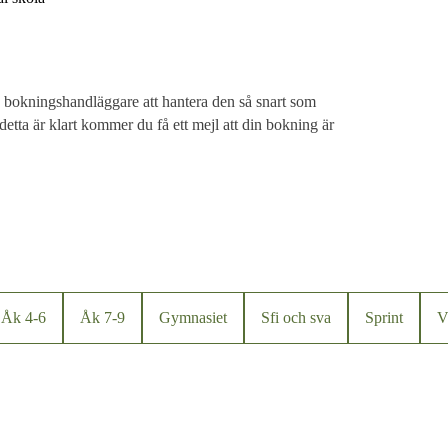
 bokningshandläggare att hantera den så snart som
detta är klart kommer du få ett mejl att din bokning är
Åk 4-6
Åk 7-9
Gymnasiet
Sfi och sva
Sprint
V