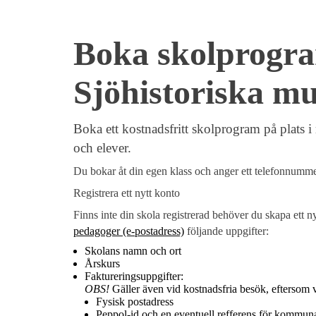
Boka skolprogr
Sjöhistoriska mu
Boka ett kostnadsfritt skolprogram på plats i 
och elever.
Du bokar åt din egen klass och anger ett telefonnumme
Registrera ett nytt konto
Finns inte din skola registrerad behöver du skapa ett 
pedagoger (e-postadress)
följande uppgifter:
Skolans namn och ort
Årskurs
Faktureringsuppgifter:
OBS!
Gäller även vid kostnadsfria besök, eftersom 
Fysisk postadress
Peppol-id och en eventuell refferens för kommuna