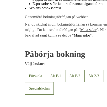
E-postadress för faktura för annan ägandeform
Skolans besöksadress
Genomförd bokningsförfrågan på webben
När du skickat in din bokningsförfrågan så kommer en
möjligt. Du kan se din förfrågan på "
Mina sidor
". När 
bekräftad samt kunna se det på "
Mina sidor
".
Påbörja bokning
Välj årskurs
Förskola
Åk F-1
Åk F-3
Åk 2-3
Specialskolan