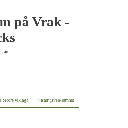
m på Vrak -
cks
ogram.
s before vikings
Visningsverksamhet