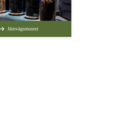
Järnvägsmuseet